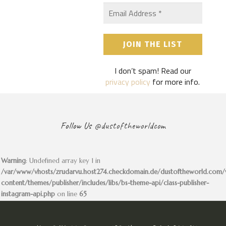
I don’t spam! Read our
privacy policy
for more info.
Follow Us
@dustoftheworldcom
Warning
: Undefined array key 1 in
/var/www/vhosts/zrudarvu.host274.checkdomain.de/dustoftheworld.com
content/themes/publisher/includes/libs/bs-theme-api/class-publisher-
instagram-api.php
on line
65