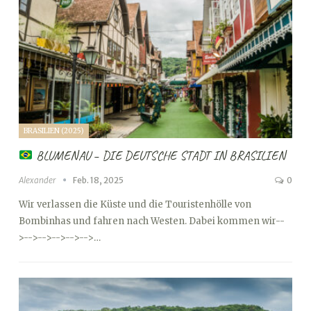
BRASILIEN (2025)
BLUMENAU – DIE DEUTSCHE STADT IN BRASILIEN
Alexander
Feb. 18, 2025
0
Wir verlassen die Küste und die Touristenhölle von
Bombinhas und fahren nach Westen. Dabei kommen wir
--
>
-->
-->
-->
-->
-->…