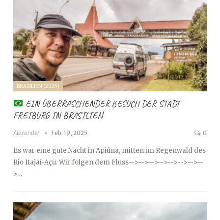
BRASILIEN (2025)
EIN ÜBERRASCHENDER BESUCH DER STADT
FREIBURG IN BRASILIEN
Alexander
Feb. 19, 2025
0
Es war eine gute Nacht in Apiúna, mitten im Regenwald des
Rio Itajaí-Açu. Wir folgen dem Fluss
-->
-->
-->
-->
-->
-->
-->
--
>…