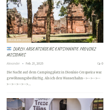
BRASILIEN (2025)
DURCH ARGENTINIENS ENTSPANNTE PROVINZ
MISIONES
Alexander
Feb. 21, 2025
0
Die Nacht auf dem Campingplatz in Dionísio Cerqueira war
gewöhnungsbedürftig. Als ich den Wasserhahn
-->
-->
-->
--
>
-->
-->
-->
-->…