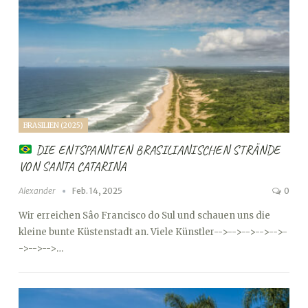
BRASILIEN (2025)
DIE ENTSPANNTEN BRASILIANISCHEN STRÄNDE
VON SANTA CATARINA
Alexander
Feb. 14, 2025
0
Wir erreichen Sâo Francisco do Sul und schauen uns die
kleine bunte Küstenstadt an. Viele Künstler
-->
-->
-->
-->
-->
-
->
-->
-->…