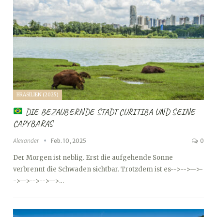
BRASILIEN (2025)
DIE BEZAUBERNDE STADT CURITIBA UND SEINE
CAPYBARAS
Alexander
Feb. 10, 2025
0
Der Morgen ist neblig. Erst die aufgehende Sonne
verbrennt die Schwaden sichtbar. Trotzdem ist es
-->
-->
-->
-
->
-->
-->
-->
-->…