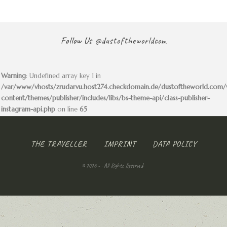
Follow Us
@dustoftheworldcom
Warning
: Undefined array key 1 in
/var/www/vhosts/zrudarvu.host274.checkdomain.de/dustoftheworld.com
content/themes/publisher/includes/libs/bs-theme-api/class-publisher-
instagram-api.php
on line
65
THE TRAVELLER
IMPRINT
DATA POLICY
© 2026 - . All Rights Reserved.