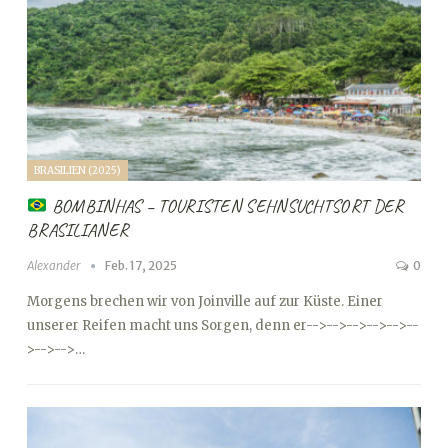
BRASILIEN (2025)
BOMBINHAS – TOURISTEN SEHNSUCHTSORT DER
BRASILIANER
Alexander
Feb. 17, 2025
0
Morgens brechen wir von Joinville auf zur Küste. Einer
unserer Reifen macht uns Sorgen, denn er
-->
-->
-->
-->
-->
--
>
-->
-->…