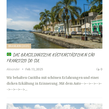
BRASILIEN (2025)
DAS BRASILIANISCHE KÜSTENSTÄDTCHEN SÃO
FRANCISCO DO SUL
Alexander
Feb. 13, 2025
0
Wir behalten Curitiba mit schönen Erfahrungen und einer
dicken Erkältung in Erinnerung. Mit dem Auto
-->
-->
-->
-->
-
->
-->
-->
-->…