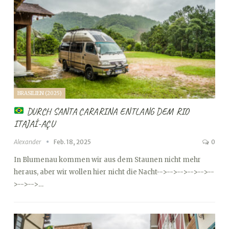
BRASILIEN (2025)
DURCH SANTA CARARINA ENTLANG DEM RIO
ITAJAÍ-AÇU
Alexander
Feb. 18, 2025
0
In Blumenau kommen wir aus dem Staunen nicht mehr
heraus, aber wir wollen hier nicht die Nacht
-->
-->
-->
-->
-->
--
>
-->
-->…