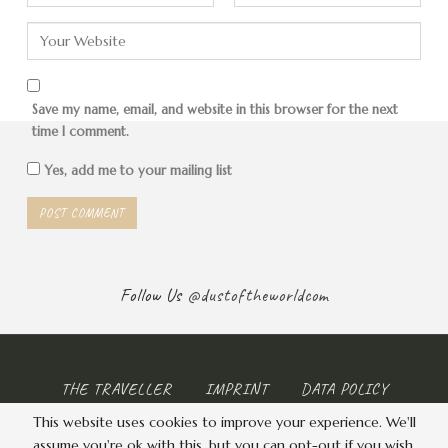
Zeit für ein Foto.
Save my name, email, and website in this browser for the next
time I comment.
Yes, add me to your mailing list
Follow Us
@dustoftheworldcom
Nur noch auf den Pass…
THE TRAVELLER
IMPRINT
DATA POLICY
Plötzlich geht
die Anzeige im Wagen an, die zeigt, dass
mit dem Motor etwas nicht stimmt
, ich höre, rieche und
This website uses cookies to improve your experience. We'll
© 2026 - . All Rights Reserved.
sehe
Dampf
und dann verabschiedet sich der Motor
assume you're ok with this, but you can opt-out if you wish.