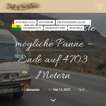
Die schlimmste
BOLIVIEN (2022)
BOLIVIEN
EIN SÜDAMERIKA-ROAD TRIP MIT KLEINKIND (2022)
REISEBERICHTE
REISEN MIT KIND
REISEZIELE
mögliche Panne –
Ende auf 4703
Metern
On
Sep. 13, 2022
0
By
Alexander