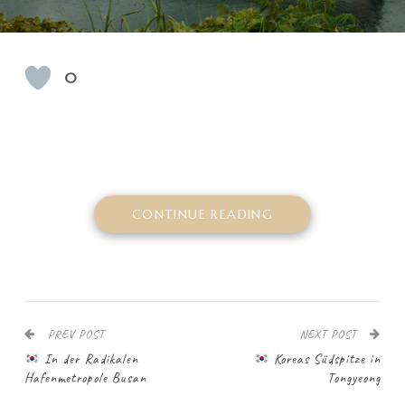
0
CONTINUE READING
PREV POST
NEXT POST
In der Radikalen
Koreas Südspitze in
Hafenmetropole Busan
Tongyeong