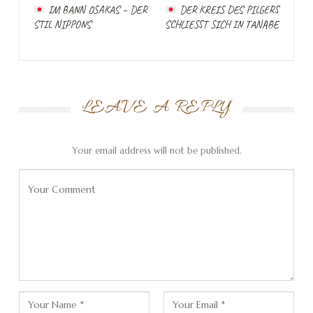
Diese Nähe ist den Südkoreanern ein
IM BANN OSAKAS – DER
DER KREIS DES PILGERS
STIL NIPPONS
SCHLIESST SICH IN TANABE
Dorn im Auge, was nicht verwunderlich ist, wenn man
daran denkt, dass es historisch gesehen ein japanischer
Volkssport war das benachbarte Korea zu überfallen.
Nichts desto trotz gibt es eine Fähre von Busan nach
Tsushima und wir wollen uns die Gelegenheit nicht
LEAVE A REPLY
entgehen lassen ebenfalls unsere stinkenden Füße auf
japanischen Boden zu setzen.
Your email address will not be published.