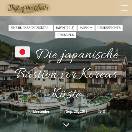
EINE RUCKSACKREISE DURCH SÜDKOREA (2013)
JAPAN (2013)
JAPAN
REISEBERICHTE
REISEZIELE
Die japanische
Bastion vor Koreas
Küste
On
Sep. 23, 2013
0
By
Alexander