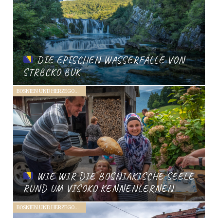
DIE EPISCHEN WASSERFÄLLE VON
STRBCKO BUK
BOSNIEN UND HERZEGOWINA (2019)
WIE WIR DIE BOSNIAKISCHE SEELE
RUND UM VISOKO KENNENLERNEN
BOSNIEN UND HERZEGOWINA (2019)