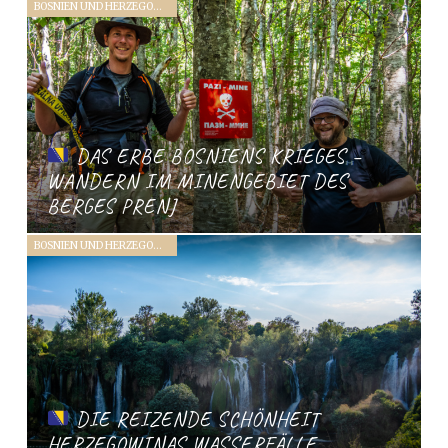
BOSNIEN UND HERZEGOWINA (2019)
DAS ERBE BOSNIENS KRIEGES –
WANDERN IM MINENGEBIET DES
BERGES PRENJ
BOSNIEN UND HERZEGOWINA (2019)
DIE REIZENDE SCHÖNHEIT
HERZEGOWINAS WASSERFÄLLE