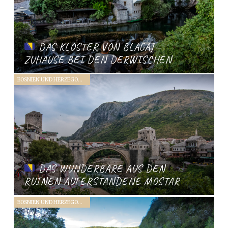
DAS KLOSTER VON BLAGAJ –
ZUHAUSE BEI DEN DERWISCHEN
BOSNIEN UND HERZEGOWINA (2019)
DAS WUNDERBARE AUS DEN
RUINEN AUFERSTANDENE MOSTAR
BOSNIEN UND HERZEGOWINA (2019)