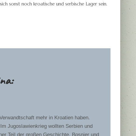
s sich sonst noch kroatische und serbische Lager sein.
na:
Verwandtschaft mehr in Kroatien haben.
. Im Jugoslawienkrieg wollten Serbien und
ner Teil der großen Geschichte. Bosnier und