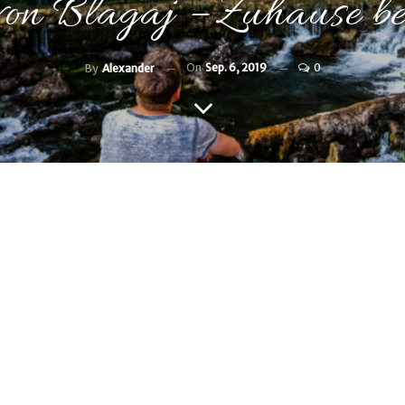
on Blagaj – Zuhause be
On
Sep. 6, 2019
0
By
Alexander