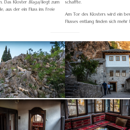
n. Das Kloster
Blagaj
liegt zum
schaffte.
, aus der ein Fluss ins Freie
Am Tor des Klosters wird ein bes
Flusses entlang finden sich mehr 