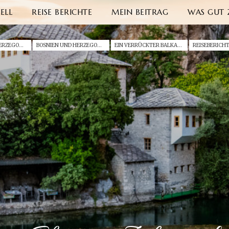
ELL
REISE BERICHTE
MEIN BEITRAG
WAS GUT 
BOSNIEN UND HERZEGOWINA (2019)
BOSNIEN UND HERZEGOWINA
EIN VERRÜCKTER BALKAN ROAD TRIP II - BOSNIEN & KROATIEN (2019)
REISEBERICH