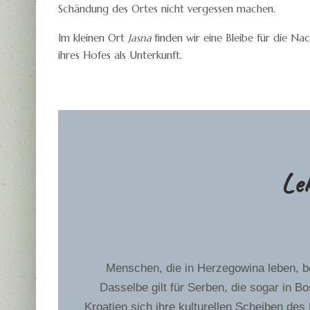
Schändung des Ortes nicht vergessen machen.
Im kleinen Ort
Jasna
finden wir eine Bleibe für die Nac
ihres Hofes als Unterkunft.
Le
Menschen, die in Herzegowina leben, b
Dasselbe gilt für Serben, die sogar in B
Kroatien sich ihre kulturellen Scheiben de