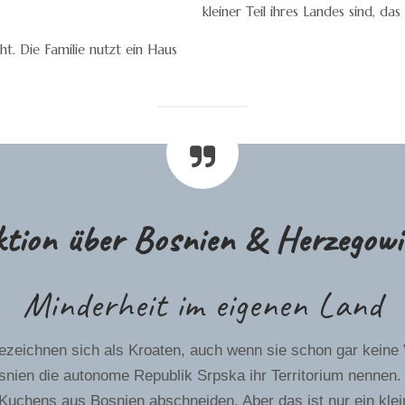
kleiner Teil ihres Landes sind, da
ht. Die Familie nutzt ein Haus
ktion über Bosnien & Herzegowi
Minderheit im eigenen Land
ezeichnen sich als Kroaten, auch wenn sie schon gar keine 
osnien die autonome Republik Srpska ihr Territorium nennen
s Kuchens aus Bosnien abschneiden. Aber das ist nur ein klei