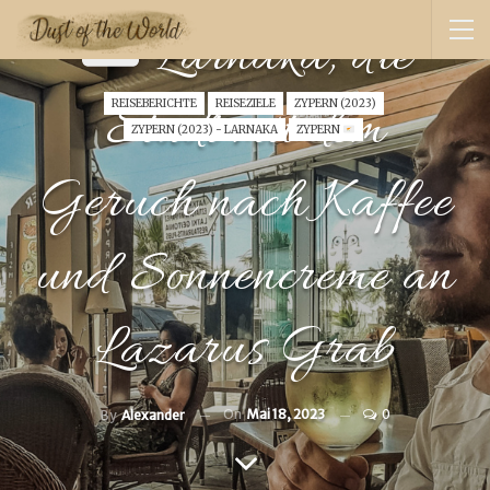
Larnaka, die
Stadt mit dem
REISEBERICHTE
REISEZIELE
ZYPERN (2023)
ZYPERN (2023) - LARNAKA
ZYPERN
Geruch nach Kaffee
und Sonnencreme an
Lazarus Grab
On
Mai 18, 2023
0
By
Alexander