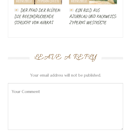
REISEZIELE
ZYPERN (2023)
REISEZIELE
Larnaka, eine Stadt am anderen Ende der Insel. Macht
nichts, so habe ich Gelegenheit, mir auch diese Stadt
DER PFAD DER BLÜTEN:
EIN BILD AUS
DIE BEEINDRUCKENDE
AZURBLAU UND KALKWEISS: Z
anzusehen.
SCHLUCHT VON AVAKAS
YPERNS WESTKÜSTE
LEAVE A REPLY
Your email address will not be published.
Es gibt im griechischen Teil der Insel drei internationale
Flughäfen, nämlich
Larnaka, Paphos
und
Nikosia
. Zwischen