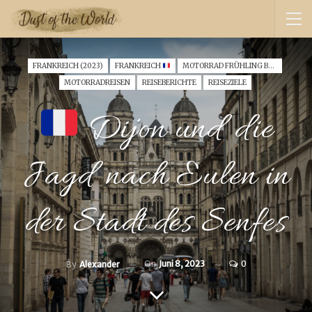
FRANKREICH (2023)
FRANKREICH
MOTORRAD FRÜHLING BURGUND SCHWEIZ EXPEDITION (2023)
MOTORRADREISEN
REISEBERICHTE
REISEZIELE
Dijon und die
Jagd nach Eulen in
der Stadt des Senfes
On
Juni 8, 2023
0
By
Alexander