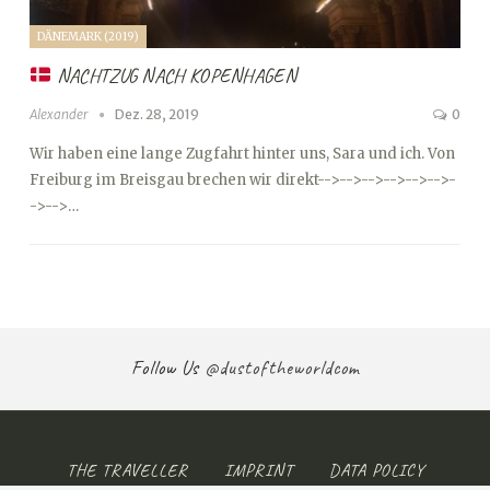
DÄNEMARK (2019)
NACHTZUG NACH KOPENHAGEN
Alexander
Dez. 28, 2019
0
Wir haben eine lange Zugfahrt hinter uns, Sara und ich. Von
Freiburg im Breisgau brechen wir direkt
-->
-->
-->
-->
-->
-->
-
->
-->…
Follow Us
@dustoftheworldcom
THE TRAVELLER
IMPRINT
DATA POLICY