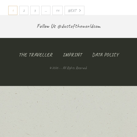
1
2
3
…
14
NEXT
Follow Us
@dustoftheworldcom
THE TRAVELLER
IMPRINT
DATA POLICY
© 2026 - . All Rights Reserved.