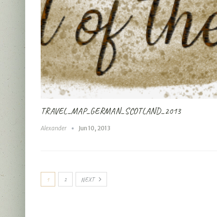
TRAVEL_MAP_GERMAN_SCOTLAND_2013
Alexander
Jun 10, 2013
1
2
NEXT