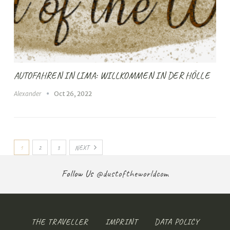
AUTOFAHREN IN LIMA: WILLKOMMEN IN DER HÖLLE
Alexander
Oct 26, 2022
1
2
3
NEXT
Follow Us
@dustoftheworldcom
THE TRAVELLER
IMPRINT
DATA POLICY