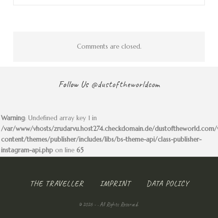
Comments are closed.
Follow Us
@dustoftheworldcom
Warning
: Undefined array key 1 in
/var/www/vhosts/zrudarvu.host274.checkdomain.de/dustoftheworld.com
content/themes/publisher/includes/libs/bs-theme-api/class-publisher-
instagram-api.php
on line
65
THE TRAVELLER
IMPRINT
DATA POLICY
© 2026 - . All Rights Reserved.