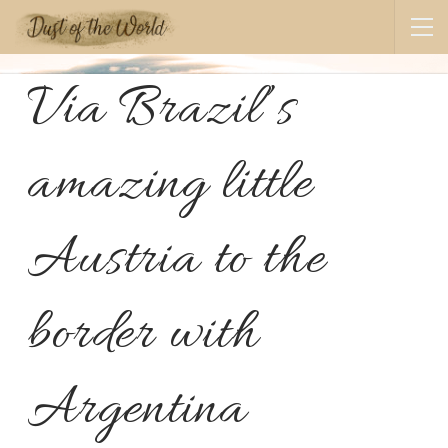
Via Brazil’s
amazing little
Austria to the
border with
Argentina