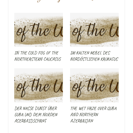
IN THE COLD FOG OF THE
IM KALTEN NEBEL DES
NORTHEASTERN CAUCASUS
NORDÖSTLICHEN KAUKASUS
DER NASSE DUNST ÜBER
THE WET HAZE OVER QUBA
GUBA UND DEM NORDEN
AND NORTHERN
ASERBAIDSCHANS
AZERBAIJAN