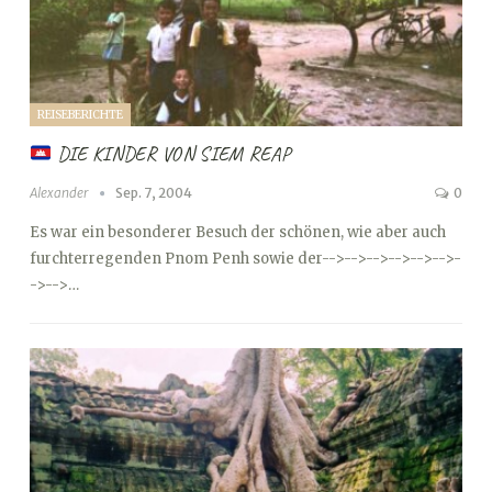
REISEBERICHTE
DIE KINDER VON SIEM REAP
Alexander
Sep. 7, 2004
0
Es war ein besonderer Besuch der schönen, wie aber auch
furchterregenden Pnom Penh sowie der
-->
-->
-->
-->
-->
-->
-
->
-->…