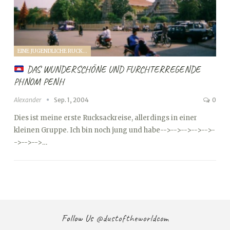
EINE JUGENDLICHE RUCKSACKREISE DURCH SÜDOSTASIEN (2004)
DAS WUNDERSCHÖNE UND FURCHTERREGENDE
PHNOM PENH
Alexander
Sep. 1, 2004
0
Dies ist meine erste Rucksackreise, allerdings in einer
kleinen Gruppe. Ich bin noch jung und habe
-->
-->
-->
-->
-->
-
->
-->
-->…
Follow Us
@dustoftheworldcom