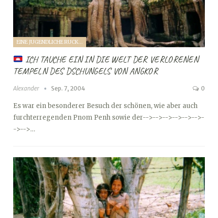
EINE JUGENDLICHE RUCKSACKREISE DURCH SÜDOSTASIEN (2004)
ICH TAUCHE EIN IN DIE WELT DER VERLORENEN
TEMPELN DES DSCHUNGELS VON ANGKOR
Alexander
Sep. 7, 2004
0
Es war ein besonderer Besuch der schönen, wie aber auch
furchterregenden Pnom Penh sowie der
-->
-->
-->
-->
-->
-->
-
->
-->…