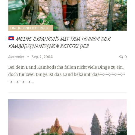
EINE JUGENDLICHE RUCKSACKREISE DURCH SÜDOSTASIEN (2004)
MEINE ERFAHRUNG MIT DEM HORROR DER
KAMBODSCHANISCHEN REISFELDER
Alexander
Sep. 2, 2004
0
Bei dem Land Kambodscha fallen nicht viele Dinge zu ein,
doch für zwei Dinge ist das Land bekannt: das
-->
-->
-->
-->
-
->
-->
-->
-->…